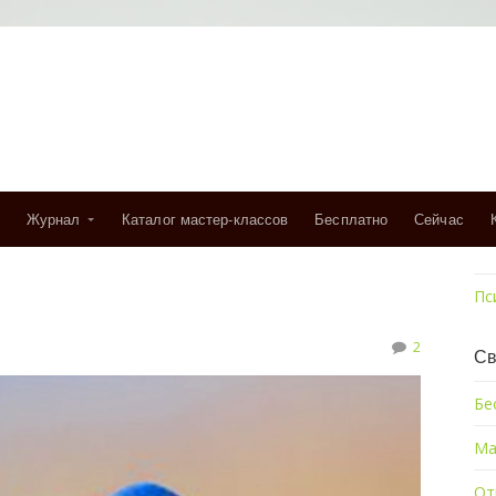
Журнал
Каталог мастер-классов
Бесплатно
Сейчас
Пс
2
Св
Бе
Ма
От