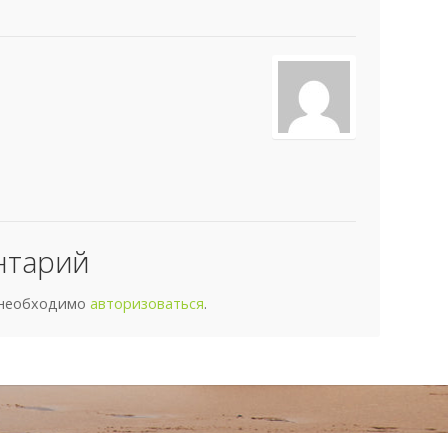
нтарий
 необходимо
авторизоваться
.