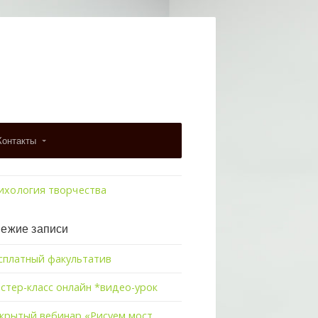
Контакты
ихология творчества
ежие записи
сплатный факультатив
стер-класс онлайн *видео-урок
крытый вебинар «Рисуем мост