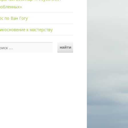
юбленных»
рс по Ван Гогу
икосновение к мастерству