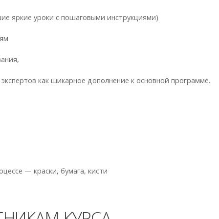
ие яркие уроки с пошаговыми инструкциями)
иям
вания,
 экспертов как шикарное дополнение к основной программе.
оцессе — краски, бумага, кисти
ТНИКАМ КУРСА