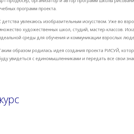
Арт-продюсер, организатор и автор программ школы рисования
учебных программ проекта.
С детства увлекаюсь изобразительным искусством. Уже во взр
множество художественных школ, студий, мастер-классов. Иск
идеальной среды для обучения и коммуникации взрослых люд
Таким образом родилась идея создания проекта РИСУЙ, котор
буду увидеться с единомышленниками и передать все свои зна
курс