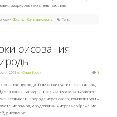
ельно разрисовываю стены простым
егории:
Журнал
,
Как нарисовать
Теги:
оки рисования
ироды
аля, 2015 от
Юлия Бирст
8
тво — как природа. Если вы не пустите его в дверь,
йдет в окно». Батлер С. Поэты и писатели выражают
ризнательность природе через слово, композиторы –
сочетание звуков, а художники – через изображение
ей, рисование