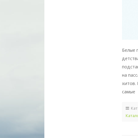
Белые 
детств
подста
на пас
хитов.
самые
Кат
Катал