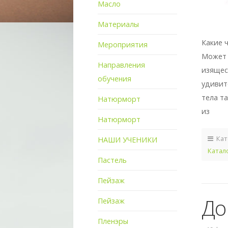
Масло
Материалы
Какие 
Мероприятия
Может 
Направления
изящес
обучения
удивит
тела т
Натюрморт
из
Натюрморт
Кат
НАШИ УЧЕНИКИ
Катал
Пастель
Пейзаж
До
Пейзаж
Пленэры