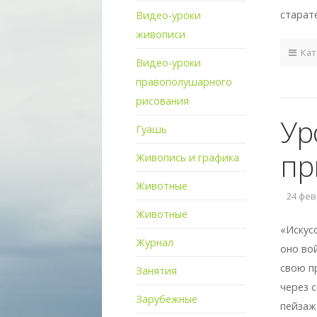
старат
Видео-уроки
живописи
Кат
Видео-уроки
правополушарного
рисования
Ур
Гуашь
пр
Живопись и графика
Животные
24 февр
Животные
«Искусс
Журнал
оно во
свою п
Занятия
через 
Зарубежные
пейзаж