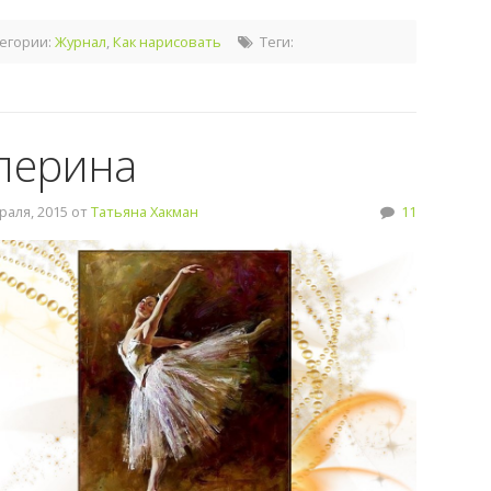
егории:
Журнал
,
Как нарисовать
Теги:
лерина
аля, 2015 от
Татьяна Хакман
11