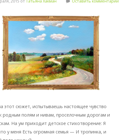
аля, 2015 от
Татьяна Хакман
Оставить комментарий
на этот сюжет, испытываешь настоящее чувство
к родным полям и нивам, проселочным дорогам и
скам. На ум приходит детское стихотворение: Я
что у меня Есть огpомная семья — И тpопинка, и