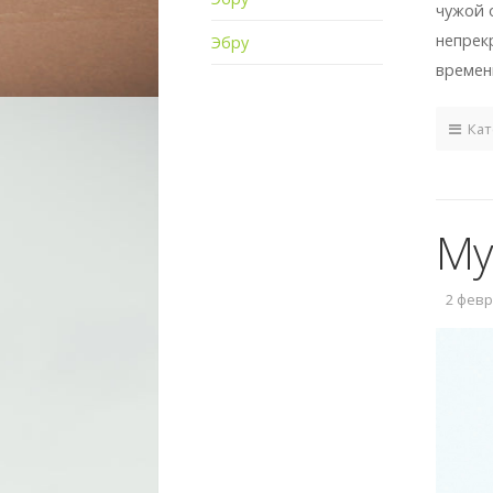
чужой 
непрек
Эбру
времен
Кат
Му
2 февра