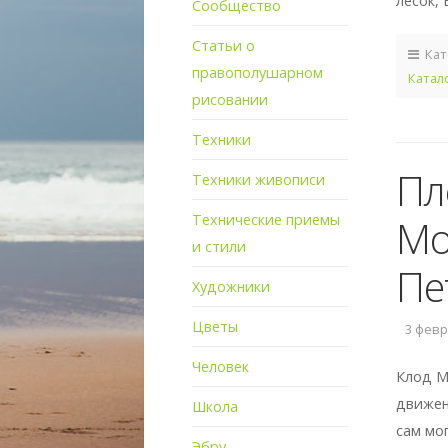
лесок,
Сообщество
Статьи о
Кат
правополушарном
Катал
рисовании
Техники
Пл
Техники живописи
Технические приемы
Мо
и стили
Пе
Художники
Цветы
3 февра
Человек
Клод М
движен
Школа
сам мо
Эбру