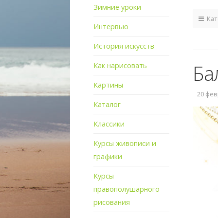
Зимние уроки
Кат
Интервью
История искусств
Ба
Как нарисовать
Картины
20 февр
Каталог
Классики
Курсы живописи и
графики
Курсы
правополушарного
рисования