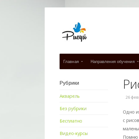
Главная
Направления обучения
Ри
Рубрики
Акварель
26 февр
Без рубрики
Одно и
с рисо
Бесплатно
малень
Видео-курсы
Помню к