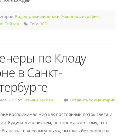
 В поле каждый
егории:
Видео-уроки живописи
,
Живопись и графика
,
ог
,
Пейзаж
Теги:
300
енеры по Клоду
не в Санкт-
тербурге
ля, 2015 от
Татьяна Хакман
Оставить комментарий
оне воспринимал мир как постоянный поток света и
ия. Будучи живописцем, он стремился к тому, что
г бы назвать «неописуемым», пытаясь без опоры на