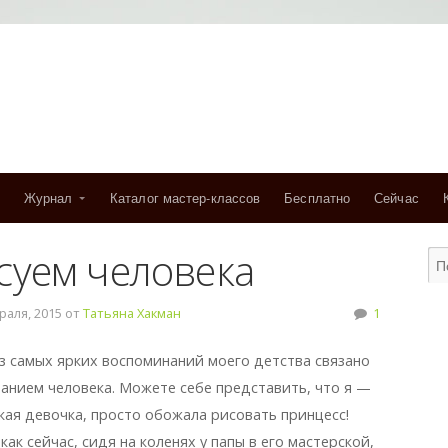
Журнал
Каталог мастер-классов
Бесплатно
Сейчас
суем человека
аля, 2015 от
Татьяна Хакман
1
з самых ярких воспоминаний моего детства связано
ванием человека. Можете себе представить, что я —
кая девочка, просто обожала рисовать принцесс!
ак сейчас, сидя на коленях у папы в его мастерской,