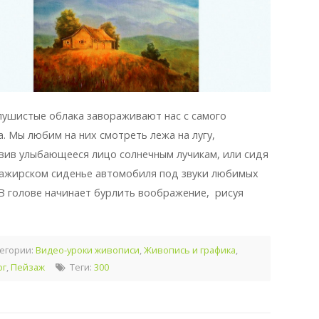
пушистые облака завораживают нас с самого
а. Мы любим на них смотреть лежа на лугу,
вив улыбающееся лицо солнечным лучикам, или сидя
сажирском сиденье автомобиля под звуки любимых
 В голове начинает бурлить воображение, рисуя
егории:
Видео-уроки живописи
,
Живопись и графика
,
ог
,
Пейзаж
Теги:
300