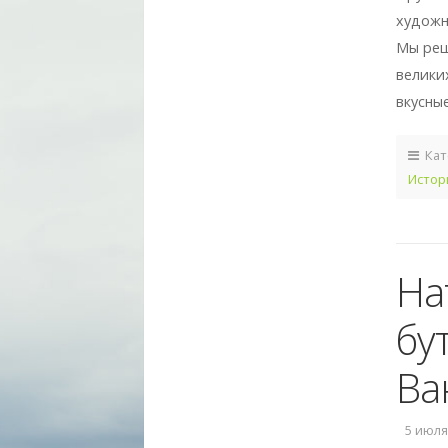
художн
Мы реш
велики
вкусные
Кат
Истор
На
бу
Ва
5 июля,