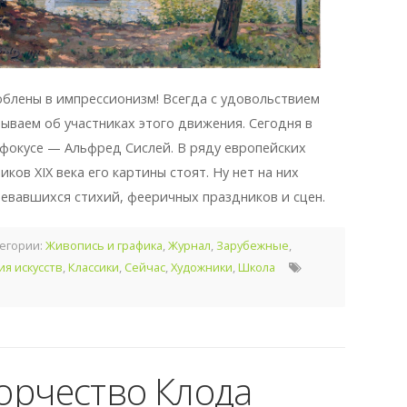
блены в импрессионизм! Всегда с удовольствием
зываем об участниках этого движения. Сегодня в
фокусе — Альфред Сислей. В ряду европейских
ков XIX века его картины стоят. Ну нет на них
евавшихся стихий, фееричных праздников и сцен.
егории:
Живопись и графика
,
Журнал
,
Зарубежные
,
ия искусств
,
Классики
,
Сейчас
,
Художники
,
Школа
орчество Клода