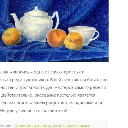
ьная живопись – одна из самых простых и
рных среди художников. В ней сочетаются богатство
ностей и доступность для мастеров самого разного
. Действительно, рисование пастелью является
венным продолжением рисунков карандашами или
 Но для успешного освоения этой
егории:
Живопись и графика
,
Журнал
,
Материалы
,