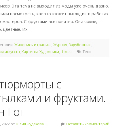
иков. Эта тема не выходит из моды уже очень давно.
или посмотреть, как этотсюжет выглядит в работах
х мастеров. С фруктами все понятно. Они яркие,
, цветные. Их
егории:
Живопись и графика
,
Журнал
,
Зарубежные
,
ия искусств
,
Картины
,
Художники
,
Школа
Теги:
тюрморты с
тылками и фруктами.
н Гог
 2022 от
Юлия Чудакова
Оставить комментарий