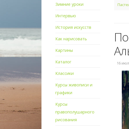
Зимние уроки
Пасте
Интервью
История искусств
По
Как нарисовать
Ал
Картины
Каталог
16 июля
Классики
Курсы живописи и
графики
Курсы
правополушарного
рисования