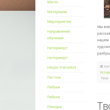
Масло
Материалы
Мероприятия
Мы влю
Направления
расска
обучения
нашем 
художни
Натюрморт
разбуш
Натюрморт
Кат
НАШИ УЧЕНИКИ
Истор
Пастель
Теги:
Пейзаж
Пейзаж
Тв
Пленэры