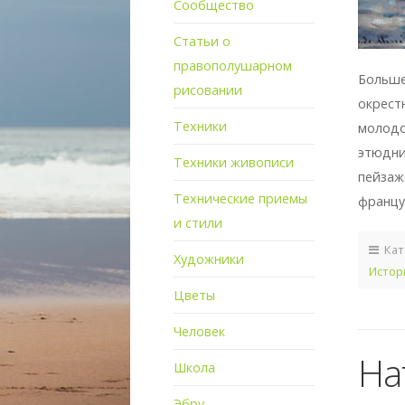
Сообщество
Статьи о
правополушарном
Больше
рисовании
окрест
Техники
молодо
этюдни
Техники живописи
пейзаж
Технические приемы
францу
и стили
Кат
Художники
Истор
Цветы
Человек
На
Школа
Эбру