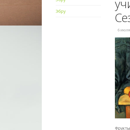
уч
Эбру
Се
6 июля,
Фрукты