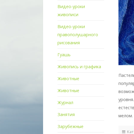
Видео-уроки
живописи
Видео-уроки
правополушарного
рисования
Гуашь
Живопись и графика
Пастел
Животные
популя
Животные
возмож
уровня
Журнал
естест
Занятия
мелом.
Зарубежные
Кат