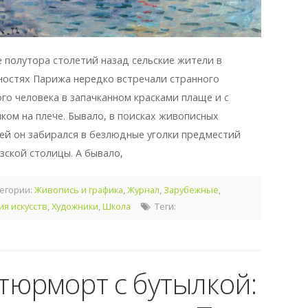
 полутора столетий назад сельские жители в
ностях Парижа нередко встречали странного
го человека в запачканном красками плаще и с
ком на плече. Бывало, в поисках живописных
ей он забирался в безлюдные уголки предместий
зской столицы. А бывало,
егории:
Живопись и графика
,
Журнал
,
Зарубежные
,
ия искусств
,
Художники
,
Школа
Теги:
тюрморт с бутылкой: