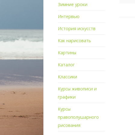
Зимние уроки
Интервью
История искусств
Как нарисовать
Картины
Каталог
Классики
Курсы живописи и
графики
Курсы
правополушарного
рисования