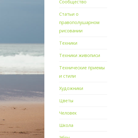
Сообщество
Статьи о
правополушарном
рисовании
Техники
Техники живописи
Технические приемы
и стили
Художники
Цветы
Человек
Школа
Эбру