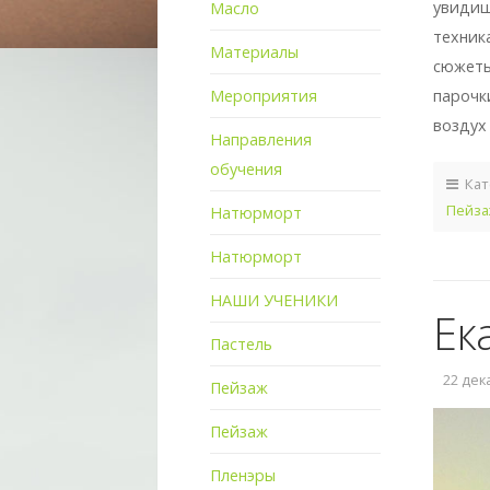
увидиш
Масло
техник
Материалы
сюжеты
Мероприятия
парочк
воздух
Направления
обучения
Кат
Пейза
Натюрморт
Натюрморт
НАШИ УЧЕНИКИ
Ек
Пастель
22 дека
Пейзаж
Пейзаж
Пленэры