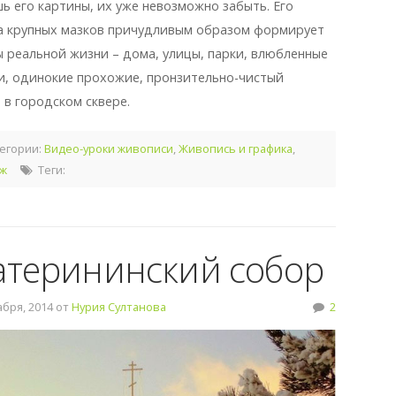
ь его картины, их уже невозможно забыть. Его
а крупных мазков причудливым образом формирует
 реальной жизни – дома, улицы, парки, влюбленные
и, одинокие прохожие, пронзительно-чистый
 в городском сквере.
егории:
Видео-уроки живописи
,
Живопись и графика
,
ж
Теги:
атерининский собор
бря, 2014 от
Нурия Султанова
2