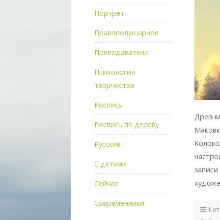
Портрет
Правополушарное
Преподаватели
Психология
творчества
Роспись
Древни
Роспись по дереву
Маковк
Колоко
Русские
настро
С детьми
записи
художе
Сейчас
Современники
Кат