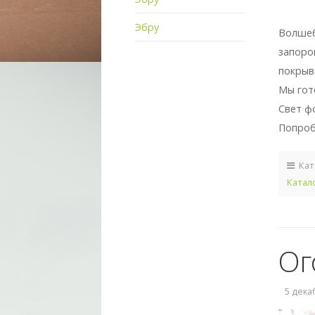
Эбру
Волшеб
запоро
покрыв
Мы гот
Свет ф
Попроб
Кат
Катал
Ог
5 декаб