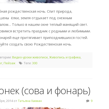
ная рождественская ночь. Спит природа,
шены ёлки, земля отдыхает под снежным
алом… Только в нашем окне теплый манящий свет.
овимся встретить праздник с родными и любимыми.
онарей еще притягивает припозднившихся гостей.
уйте создать свою Рождественская ночь.
егории:
Видео-уроки живописи
,
Живопись и графика
,
ог
,
Пейзаж
Теги:
300
онек (сова и фонарь)
ря, 2014 от
Татьяна Хакман
9