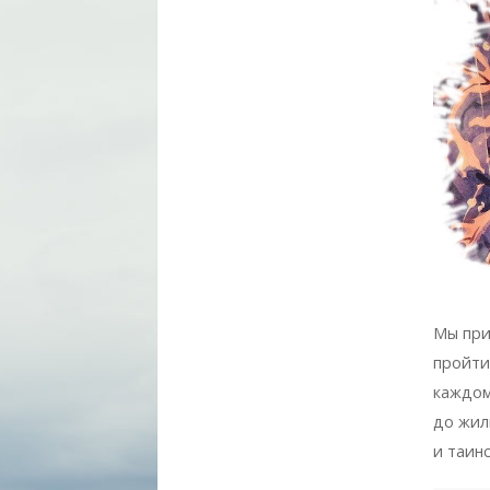
Мы при
пройти
каждом
до жил
и таин