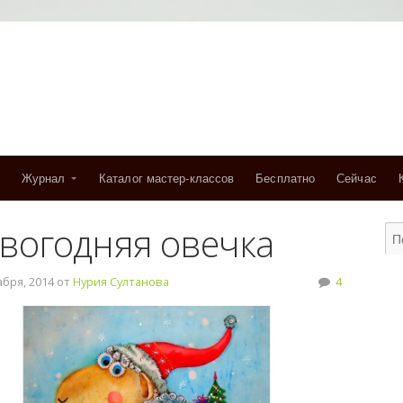
Журнал
Каталог мастер-классов
Бесплатно
Сейчас
вогодняя овечка
бря, 2014 от
Нурия Султанова
4