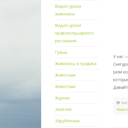
Видео-уроки
живописи
Видео-уроки
правополушарного
рисования
Гуашь
У нас 
Живопись и графика
Снегур
(или к
Животные
котора
Животные
Давайт
Журнал
Кат
Занятия
Живо
Зарубежные