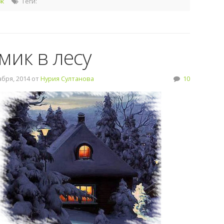
ж
Теги:
мик в лесу
бря, 2014 от
Нурия Султанова
10