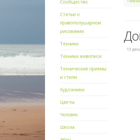
Пейза
Сообщество
Статьи о
правополушарном
До
рисовании
Техники
13 дека
Техники живописи
Технические приемы
и стили
Художники
Цветы
Человек
Школа
Эбру