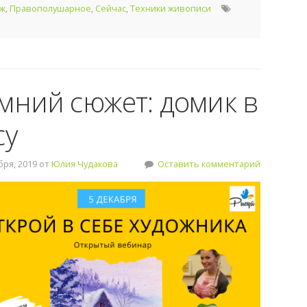
ж
,
Правополушарное
,
Сейчас
,
Техники живописи
мний сюжет: домик в
су
ря, 2019 от
Юлия Чудакова
Оставить комментарий