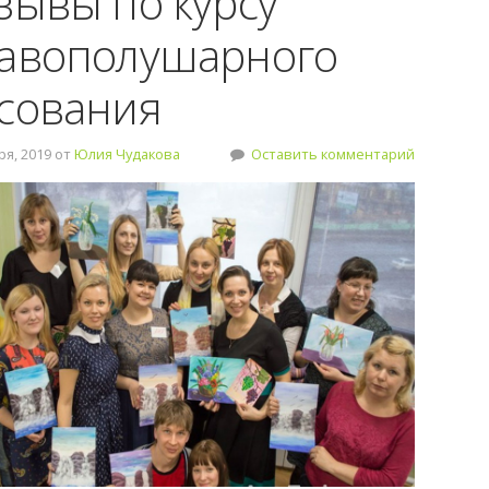
зывы по курсу
авополушарного
сования
я, 2019 от
Юлия Чудакова
Оставить комментарий