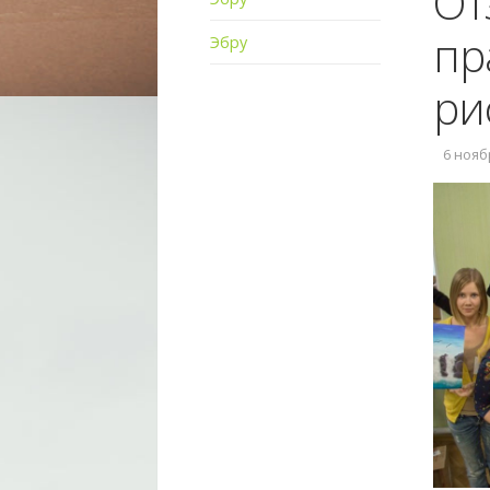
От
пр
Эбру
ри
6 ноябр