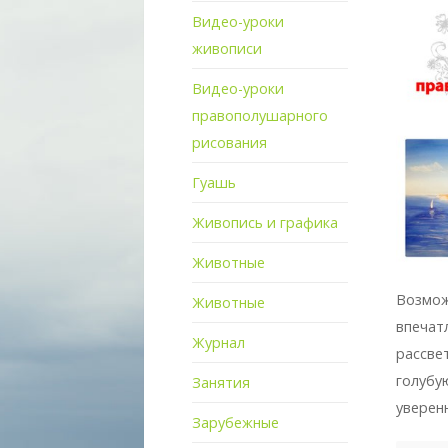
Видео-уроки
живописи
Видео-уроки
правополушарного
рисования
Гуашь
Живопись и графика
Животные
Возмож
Животные
впечат
Журнал
рассве
голубу
Занятия
уверен
Зарубежные