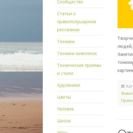
Сообщество
Статьи о
правополушарном
рисовании
Творче
Техники
людей, 
Техники живописи
Заняти
тонизи
Технические приемы
картин
и стили
Художники
Кат
Живоп
Цветы
Право
Человек
Школа
Эбру