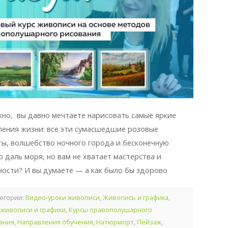
но, вы давно мечтаете нарисовать самые яркие
ления жизни: все эти сумасшедшие розовые
ты, волшебство ночного города и бесконечную
ю даль моря, но вам не хватает мастерства и
ности? И вы думаете — а как было бы здорово
егории:
Видео-уроки живописи
,
Живопись и графика
,
 живописи и графики
,
Курсы правополушарного
ания
,
Направления обучения
,
Натюрморт
,
Пейзаж
,