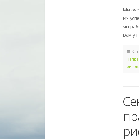
Мы оче
Их усп
мы раб
Вам у 
Кат
Напра
рисов
Се
пр
ри