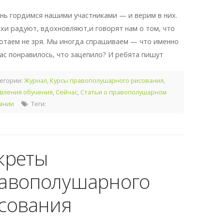
нь гордимся нашими участниками — и верим в них.
ехи радуют, вдохновляют,и говорят нам о том, что
отаем не зря. Мы иногда спрашиваем — что именно
нас понравилось, что зацепило? И ребята пишут
егории:
Журнал
,
Курсы правополушарного рисования
,
вления обучения
,
Сейчас
,
Статьи о правополушарном
ании
Теги:
креты
авополушарного
сования