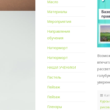
Масло
Материалы
Мероприятия
Направления
обучения
Натюрморт
Возмож
Натюрморт
впечат
НАШИ УЧЕНИКИ
рассве
голубу
Пастель
уверен
Пейзаж
Кат
Пейзаж
Курсы
Пленэры
рисов