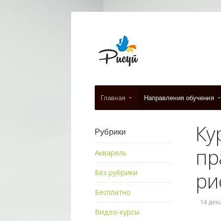
Главная
Направления обучения
Ку
Рубрики
пр
Акварель
ри
Без рубрики
Бесплатно
14 дека
Видео-курсы