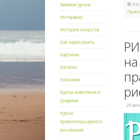
Кат
Зимние уроки
Право
Интервью
История искусств
РИ
Как нарисовать
Картины
на
Каталог
пр
Классики
ри
Курсы живописи и
графики
20 дека
Курсы
правополушарного
рисования