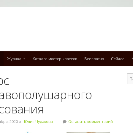
Журнал
Каталог мастер-классов
Бесплатно
Сейчас
рс
авополушарного
сования
бря, 2020 от
Юлия Чудакова
Оставить комментарий